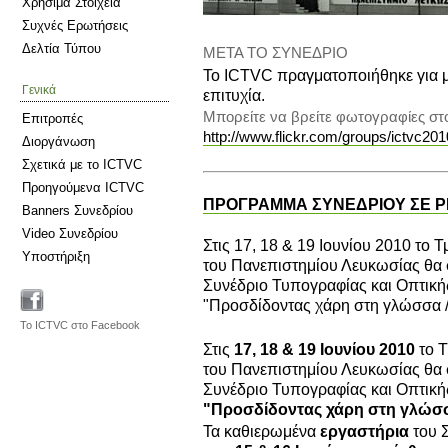
Χρήσιμα Στοιχεία
Συχνές Ερωτήσεις
Δελτία Τύπου
ΜΕΤΑ ΤΟ ΣΥΝΕΔΡΙΟ
To ICTVC πραγματοποιήθηκε για 
Γενικά
επιτυχία.
Μπορείτε να βρείτε φωτογραφίες στ
Επιτροπές
http://www.flickr.com/groups/ictvc201
Διοργάνωση
Σχετικά με το ICTVC
Προηγούμενα ICTVC
ΠΡΟΓΡΑΜΜΑ ΣΥΝΕΔΡΙΟΥ ΣΕ 
Banners Συνεδρίου
Video Συνεδρίου
Στις 17, 18 & 19 Ιουνίου 2010 το
Υποστήριξη
του Πανεπιστημίου Λευκωσίας θα 
Συνέδριο Τυπογραφίας και Οπτική
"Προσδίδοντας χάρη στη γλώσσα / 
Το ICTVC στο Facebook
Στις
17, 18 & 19 Ιουνίου 2010
το Τ
του Πανεπιστημίου Λευκωσίας θα 
Συνέδριο Τυπογραφίας και Οπτική
"Προσδίδοντας χάρη στη γλώσσα
Τα καθιερωμένα
εργαστήρια
του 