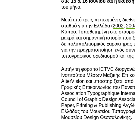
στις
15 & 16 Ιουνίου
και η
έκθεση
του μήνα.
Μετά από τρεις πετυχημένες διεθν
σταθμό για την Ελλάδα (
2002
,
200
Κύπρο. Τοποθετημένη στο σταυροδ
μακρά και σημαντική ιστορία που 
δε πολυπολιτισμικός χαρακτήρας τ
για την πραγματοποίηση ενός συν
τυπογραφικού σχεδιασμού και της
Αυτήν τη φορά το ICTVC διοργανών
Ινστιτούτου Μέσων Μαζικής Επικο
AlterVision
και υποστηρίζεται από
Γραφικής Επικοινωνίας
του
Πανεπ
Association Typographique Interna
Council of Graphic Design Assoc
Paper, Printing & Publishing Αγγλί
Ελλάδας
του
Μουσείου Τυπογραφία
Μουσείου Design Θεσσαλονίκης.